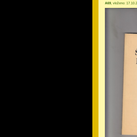
A69
, vloženo: 17.10.