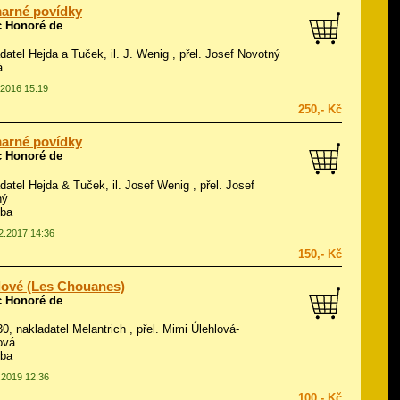
arné povídky
c Honoré de
adatel Hejda a Tuček, il.
J. Wenig
, přel. Josef Novotný
á
.2016 15:19
250,- Kč
arné povídky
c Honoré de
adatel Hejda & Tuček, il.
Josef Wenig
, přel. Josef
ný
zba
12.2017 14:36
150,- Kč
ové (Les Chouanes)
c Honoré de
930, nakladatel Melantrich , přel. Mimi Úlehlová-
ová
zba
5.2019 12:36
100,- Kč