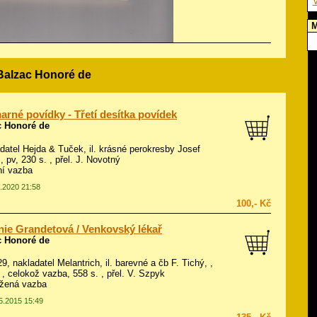
V
M
 Balzac Honoré de
rné povídky - Třetí desítka povídek
c Honoré de
adatel Hejda & Tuček, il.
krásné perokresby Josef
, pv, 230 s. , přel. J. Novotný
ní vazba
4.2020 21:58
100,- Kč
ie Grandetová / Venkovský lékař
c Honoré de
29, nakladatel Melantrich, il.
barevné a čb F. Tichý, ,
, celokož vazba, 558 s. , přel. V. Szpyk
ožená vazba
05.2015 15:49