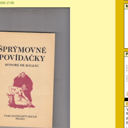
2025 17:05
M
P
V
V
f
p
p