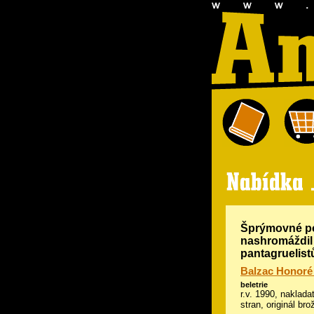
Šprýmovné pov
nashromáždil 
pantagruelistů
Balzac Honoré
beletrie
r.v. 1990, naklada
stran, originál br