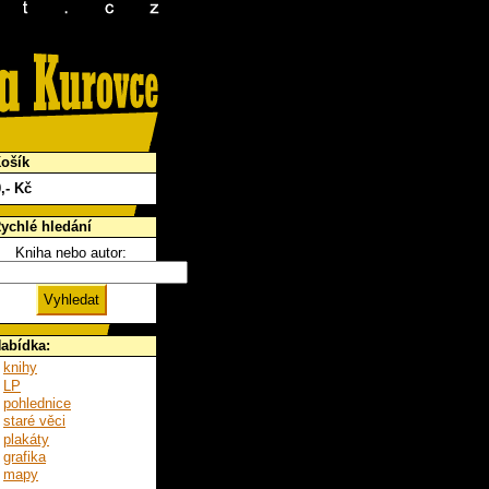
ošík
0
,- Kč
ychlé hledání
Kniha nebo autor:
abídka:
knihy
LP
pohlednice
staré věci
plakáty
grafika
mapy