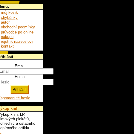
enu:
můj košík
chyběnky
autoři
obchodní podmínky
průvodce po online
nákupu
rejstřík názvosloví
kontakt
řihlásit
Email
Heslo
Zapomenuté heslo
ýkup knih
ýkup knih, LP,
ilmových plakátů,
ohlednic a ostatního
apírového artiklu.