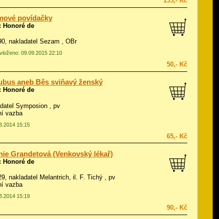
135,- Kč
mové povídačky
c Honoré de
990, nakladatel Sezam , OBr
 vloženo: 09.09.2015 22:10
50,- Kč
bus aneb Běs sviňavý ženský
c Honoré de
adatel Symposion , pv
ní vazba
08.2014 15:15
65,- Kč
ie Grandetová (Venkovský lékař)
c Honoré de
29, nakladatel Melantrich, il.
F. Tichý
, pv
ní vazba
08.2014 15:19
90,- Kč