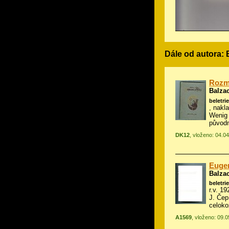
Dále od autora:
Rozma
Balza
beletrie
, nakl
Wenig
původ
DK12
, vloženo: 04.0
Eugen
Balza
beletrie
r.v. 19
J. Čep
celok
A1569
, vloženo: 09.