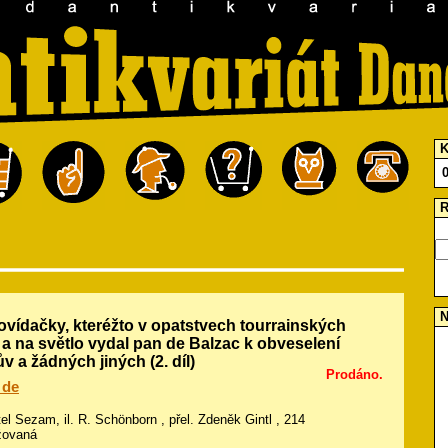
K
R
N
ídačky, kteréžto v opatstvech tourrainských
a na světlo vydal pan de Balzac k obveselení
v a žádných jiných (2. díl)
Prodáno.
 de
tel Sezam, il.
R. Schönborn
, přel. Zdeněk Gintl , 214
ožovaná