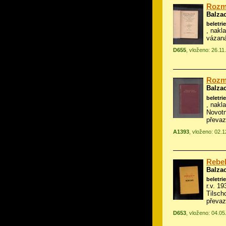
Rozm
Balza
beletrie
, nakl
vázan
D655
, vloženo: 26.11
Rozm
Balza
beletrie
, nakl
Novot
převa
A1393
, vloženo: 02.
Rebel
Balza
beletrie
r.v. 1
Tilsch
převa
D653
, vloženo: 04.0