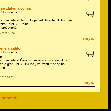
 se zlatýma očima
c Honoré de
42, nakladatel Jan V. Pojer, ed. Atlantis, il.
Antonín
ázka
, přel. O. Reindl
ál brožovaná
9.2022 11:06
120,- Kč
mé arcidílo
c Honoré de
lie
950, nakladatel Československý spisovatel, il.
5
tin a graf. úpr. C. Bouda
, ve fronti mědirytina
vaná
2.2020 18:32
600,- Kč
Honoré de