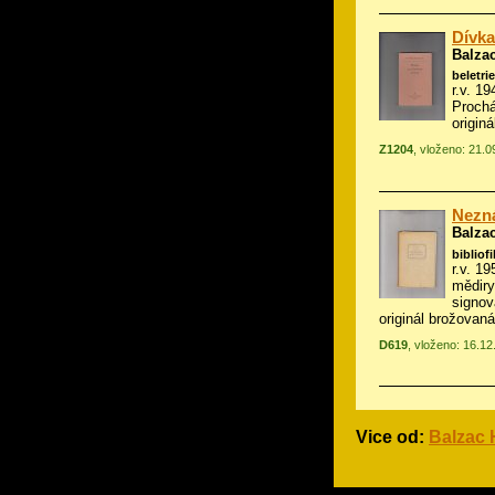
Dívka
Balza
beletrie
r.v. 19
Proch
origin
Z1204
, vloženo: 21.0
Nezná
Balza
bibliofi
r.v. 1
mědiry
signo
originál brožovaná
D619
, vloženo: 16.1
Vice od:
Balzac 