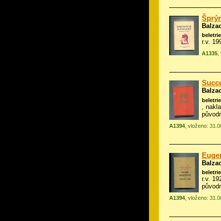
Šprý
Balza
beletrie
r.v. 1
A1335
,
Succu
Balza
beletrie
, nakl
původ
A1394
, vloženo: 31.
Eugen
Balza
beletrie
r.v. 19
původ
A1394
, vloženo: 31.