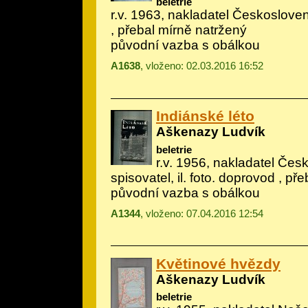
beletrie
r.v. 1963, nakladatel Českoslove
, přebal mírně natržený
původní vazba s obálkou
A1638
, vloženo: 02.03.2016 16:52
Indiánské léto
Aškenazy Ludvík
beletrie
r.v. 1956, nakladatel Če
spisovatel, il.
foto. doprovod
, pře
původní vazba s obálkou
A1344
, vloženo: 07.04.2016 12:54
Květinové hvězdy
Aškenazy Ludvík
beletrie