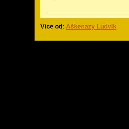
Vice od:
Aškenazy Ludvík