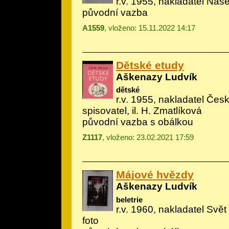
r.v. 1955, nakladatel Naš
původní vazba
A1559
, vloženo: 15.11.2022 14:17
Dětské etudy
Aškenazy Ludvík
dětské
r.v. 1955, nakladatel Če
spisovatel, il.
H. Zmatlíková
původní vazba s obálkou
Z1117
, vloženo: 23.02.2021 17:59
Májové hvězdy
Aškenazy Ludvík
beletrie
r.v. 1960, nakladatel Svět 
foto