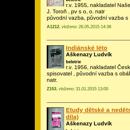
r.v. 1955, nakladatel Naše
J. Toroň
, pv s o, o. natr
původní vazba, původní vazba s
A1212
, vloženo: 26.05.2015 14:38
Indiánské léto
Aškenazy Ludvík
beletrie
r.v. 1956, nakladatel Če
spisovatel , původní vazba s obá
natr.
Z153
, vloženo: 31.01.2015 13:00
Etudy dětské a nedět
díla)
Aškenazy Ludvík