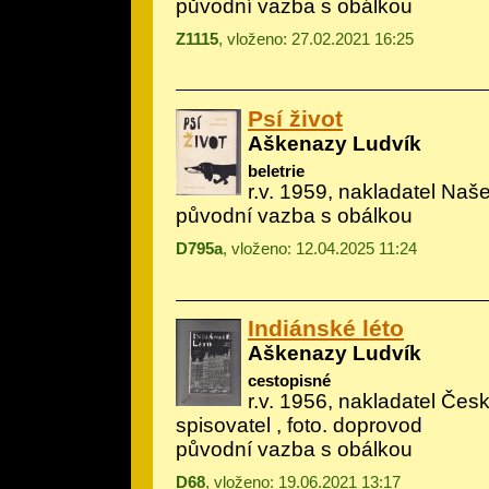
původní vazba s obálkou
Z1115
, vloženo: 27.02.2021 16:25
Psí život
Aškenazy Ludvík
beletrie
r.v. 1959, nakladatel Naš
původní vazba s obálkou
D795a
, vloženo: 12.04.2025 11:24
Indiánské léto
Aškenazy Ludvík
cestopisné
r.v. 1956, nakladatel Če
spisovatel , foto. doprovod
původní vazba s obálkou
D68
, vloženo: 19.06.2021 13:17