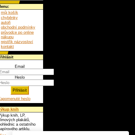
enu:
můj košík
chyběnky
autoři
obchodní podmínky
průvodce po online
nákupu
rejstřík názvosloví
kontakt
řihlásit
Email
Heslo
Zapomenuté heslo
ýkup knih
ýkup knih, LP,
ilmových plakátů,
ohlednic a ostatního
apírového artiklu.