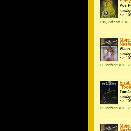
Sissy
Poš P
plakáty
r.v. 19
D10
, vloženo: 09.01.
Moje 
Nasfe
Vlach
plakáty
r.v. 1
D9
, vloženo: 09.01.2
V rol
´Tool
Tomán
plakáty
r.v. 1
D8
, vloženo: 09.01.2
Moje 
Nasfe