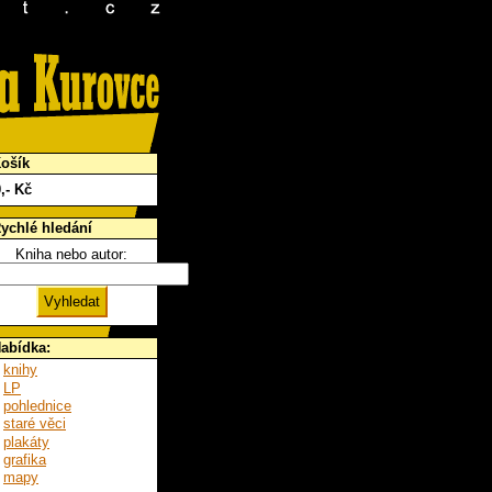
ošík
0
,- Kč
ychlé hledání
Kniha nebo autor:
abídka:
knihy
LP
pohlednice
staré věci
plakáty
grafika
mapy