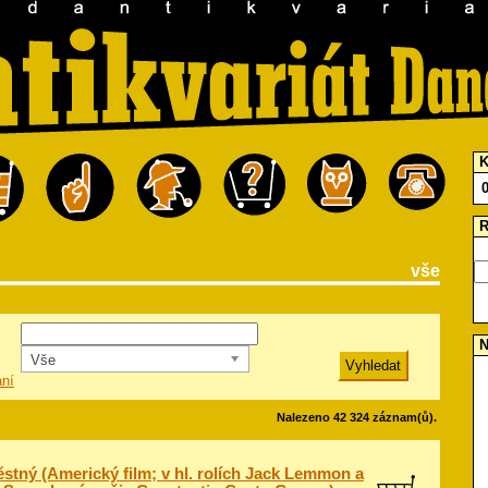
K
R
vše
N
Vše
ání
Nalezeno 42 324 záznam(ů).
stný (Americký film; v hl. rolích Jack Lemmon a