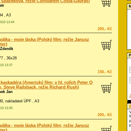
 Spaceková, režie Constantin Costa-Gavras)
etr
M
84 , A3
2010 13:44
200,- Kč
válka - moje láska (Polský film; režie Janusz
ter)
 Zdeněk
P
977 , 36x28
010 13:37
150,- Kč
i kaskadéra (Americký film; v hl. rolích Peter O
e, Steve Railsback, režie Richard Rush)
ek Jan
980, nakladatel ÚPF , A3
V
010 13:35
V
200,- Kč
f
p
p
válka - moje láska (Polský film; režie Janusz
ter)